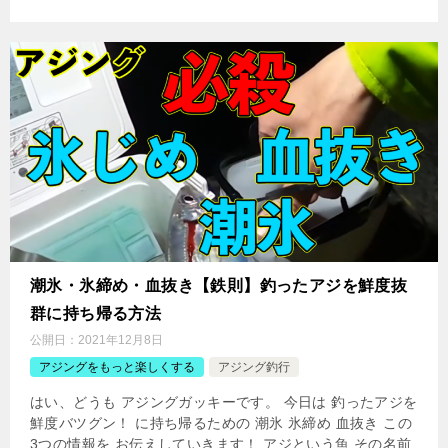
潮氷・氷締め・血抜き【鉄則】釣ったアジを鮮度抜
群に持ち帰る方法
公開日：
2021年12月8日
アジングをもっと楽しくする
アジング釣行
はい、どうも アジングガッキーです。 今日は 釣ったアジを
鮮度バツグン！ に持ち帰るための 潮氷 氷締め 血抜き この
3つの情報を お伝えしていきます！ アジという魚 その名前