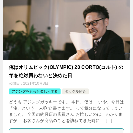
俺はオリムピック(OLYMPIC) 20 CORTO(コルト) の
竿を絶対買わないと決めた日
公開日：
2021年10月3日
アジングをもっと楽しくする
タックル紹介
どうも アジングガッキーです。 本日、僕は… いや、今日は
「俺」という一人称で 書きます。 って気分になってしまい
ました。 全国の釣具店の店員さん お忙しいのは、わかりま
すが… お客さんが商品のことを訪ねてきた時に… […]