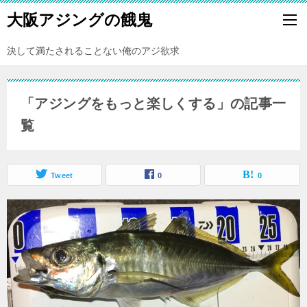
大阪アジングの餓鬼
決して満たされることない俺のアジ欲求
「アジングをもっと楽しくする」の記事一
覧
Tweet
0
0