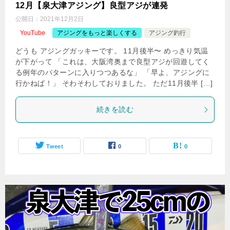
12月【泉大津アジング】良型アジが連発
公開日：
2021年12月2日
YouTube
アジングをもっと楽しくする
アジング釣行
どうも アジングガッキーです。 11月後半〜 めっきり気温
が下がって 「これは、大阪湾奥まで良型アジが回遊してく
る例年のパターンに入りつつあるな」 「早よ、アジングに
行かねば！」 そわそわしておりました。 ただ11月後半 […]
続きを読む
Tweet
0
0