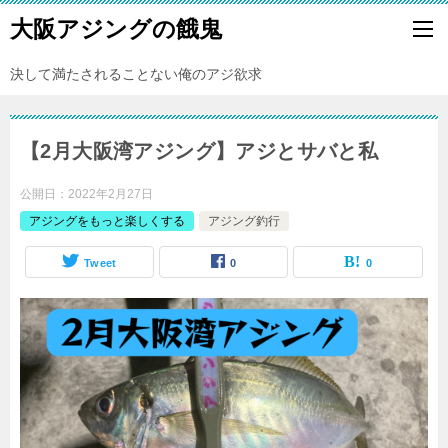
大阪アジングの餓鬼
決して満たされることない俺のアジ欲求
【2月大阪湾アジング】アジとサバと私
公開日：
2022年2月27日
アジングをもっと楽しくする
アジング釣行
Tweet
0
0