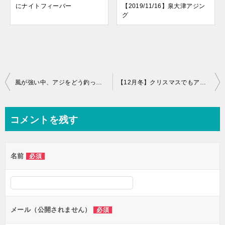
にナイトフィーバー
【2019/11/16】泉大津アジン
グ
投
風が強い中、アジをどう釣って行くのか!?【2019/12/20】泉大津アジング
【12月冬】クリスマスでもアジングに行く【2019/12/25】なぎさ公園→泉州某所アジング
稿
ナ
コメントを残す
ビ
ゲ
名前
必須
ー
シ
ョ
ン
メール（公開されません）
必須