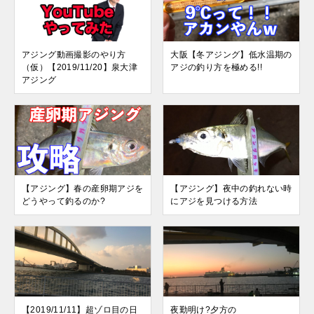
アジング動画撮影のやり方
大阪【冬アジング】低水温期の
（仮）【2019/11/20】泉大津
アジの釣り方を極める!!
アジング
【アジング】春の産卵期アジを
【アジング】夜中の釣れない時
どうやって釣るのか?
にアジを見つける方法
【2019/11/11】超ゾロ目の日
夜勤明け?夕方の