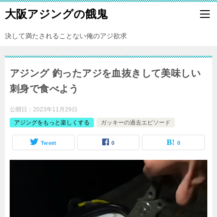
大阪アジングの餓鬼
決して満たされることない俺のアジ欲求
アジング 釣ったアジを血抜きして美味しい
刺身で食べよう
公開日：
2023年11月29日
アジングをもっと楽しくする
ガッキーの過去エピソード
Tweet
0
0