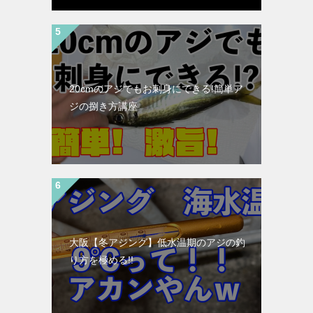
20cmのアジでもお刺身にできる!簡単ア
ジの捌き方講座
大阪【冬アジング】低水温期のアジの釣
り方を極める!!