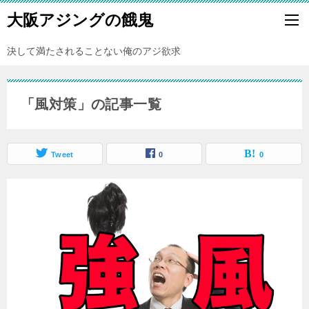
大阪アジングの餓鬼
決して満たされることない俺のアジ欲求
「風対策」の記事一覧
Tweet
0
0