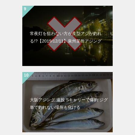
常夜灯を狙わない方が良型アジが釣れ
る!?【2019/12/11】泉州某所アジング
大阪アジング 遠投 Sキャリーで爆釣 ジグ
単で釣れない場所も化ける