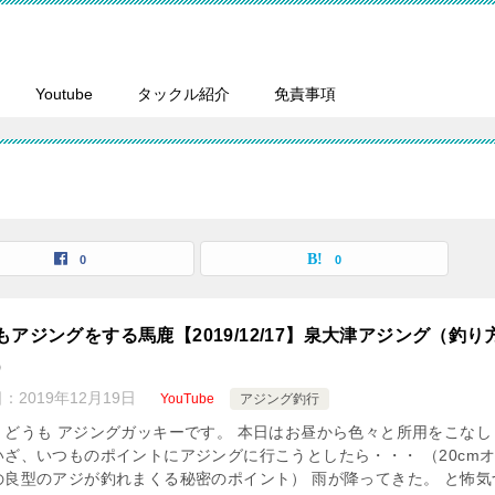
Youtube
タックル紹介
免責事項
0
0
もアジングをする馬鹿【2019/12/17】泉大津アジング（釣り
）
日：
2019年12月19日
YouTube
アジング釣行
、どうも アジングガッキーです。 本日はお昼から色々と所用をこなし
いざ、いつものポイントにアジングに行こうとしたら・・・ （20cm
の良型のアジが釣れまくる秘密のポイント） 雨が降ってきた。 と怖気