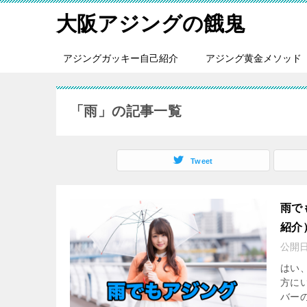
大阪アジングの餓鬼
アジングガッキー自己紹介
アジング黄金メソッド
「雨」の記事一覧
Tweet
雨で
紹介
公開
はい
方に
バー