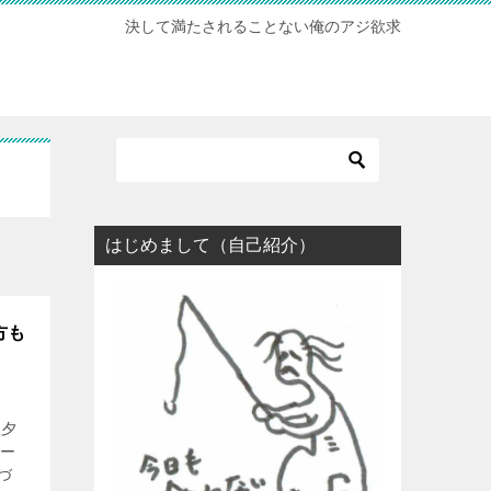
決して満たされることない俺のアジ欲求
はじめまして（自己紹介）
方も
 夕
オー
づ