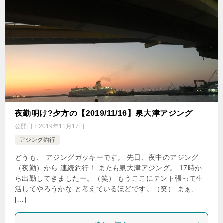
夜勤明け?夕方の【2019/11/16】泉大津アジング
公開日：
2019年11月17日
アジング釣行
どうも、 アジングガッキーです。 先日、夜中のアジング
（夜勤）から 連続釣行！ またも泉大津アジング。 17時か
ら出勤してきましたー。（笑） もうここにテント張って生
活してやろうかな と考えているほどです。（笑） まぁ、
[…]