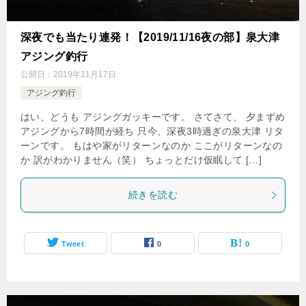
深夜でも当たり連発！【2019/11/16夜の部】泉大津
アジング釣行
公開日：
2019年11月17日
アジング釣行
はい、どうも アジングガッキーです。 さてさて、 夕まずめ
アジングから7時間が経ち 只今、深夜3時過ぎの泉大津 リタ
ーンです。 もはや家がリターンなのか ここがリターンなの
か 訳がわかりません（笑） ちょっとだけ仮眠して […]
続きを読む
Tweet
0
0