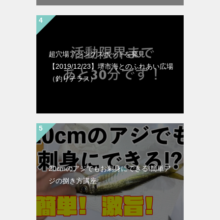
超穴場アジングスポットを発見
【2019/12/23】堺市海とのふれあい広場
（釣りテラス）
20cmのアジでもお刺身にできる!簡単ア
ジの捌き方講座