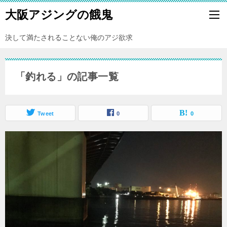
大阪アジングの餓鬼
決して満たされることない俺のアジ欲求
「釣れる」の記事一覧
Tweet
0
0