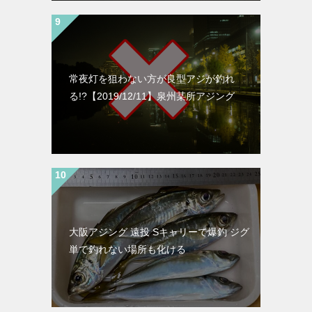
常夜灯を狙わない方が良型アジが釣れ
る!?【2019/12/11】泉州某所アジング
大阪アジング 遠投 Sキャリーで爆釣 ジグ
単で釣れない場所も化ける