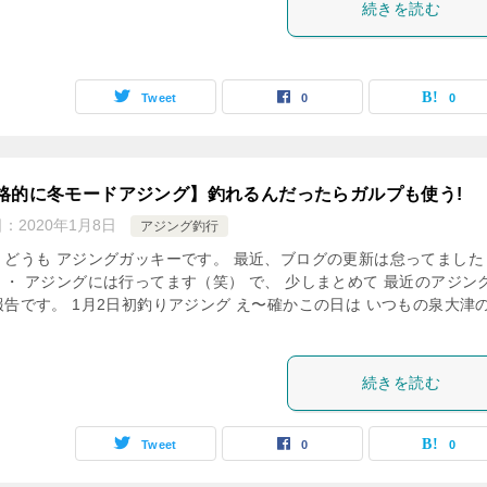
続きを読む
Tweet
0
0
格的に冬モードアジング】釣れるんだったらガルプも使う!
日：
2020年1月8日
アジング釣行
、どうも アジングガッキーです。 最近、ブログの更新は怠ってました
・・ アジングには行ってます（笑） で、 少しまとめて 最近のアジン
報告です。 1月2日初釣りアジング え〜確かこの日は いつもの泉大津
続きを読む
Tweet
0
0