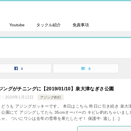
Youtube
タックル紹介
免責事項
0
0
ジングがチニングに【2019/01/10】泉大津なぎさ公園
日：
2020年1月12日
アジング釣行
、どうも アジングガッキーです。 本日はこちら 昨日に引き続き 泉大
さ公園にて アジングしてたら 35cmオーバーの キビレ釣れちゃいまし
ゃ、 ついにワシは去年の雪辱を果たしたぞ！ 保護中: 逃し […]