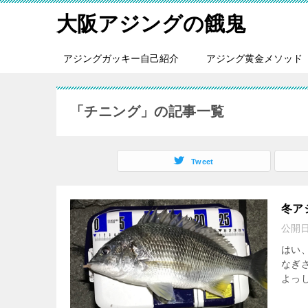
大阪アジングの餓鬼
アジングガッキー自己紹介
アジング黄金メソッド
「チニング」の記事一覧
Tweet
冬ア
公開
はい
なぎ
よっし