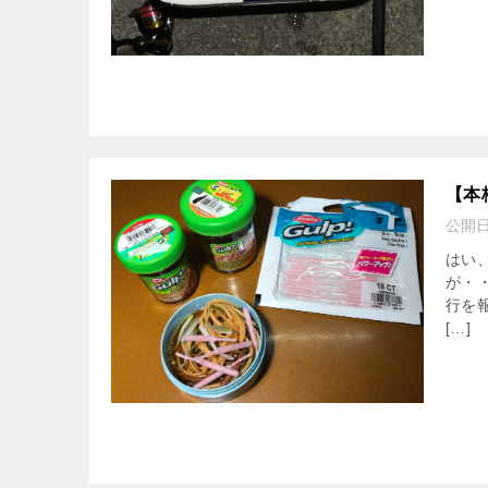
【本
公開
はい
が・
行を
[…]