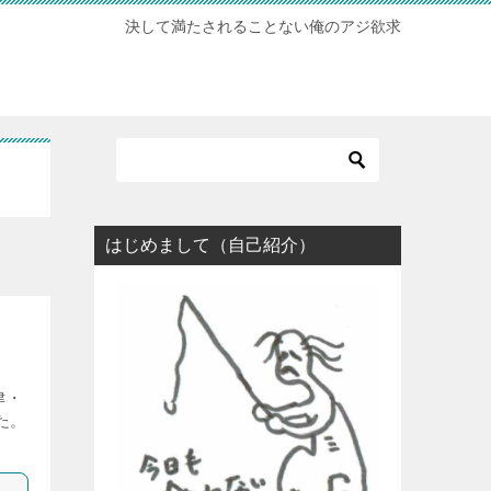
決して満たされることない俺のアジ欲求
はじめまして（自己紹介）
津・
た。