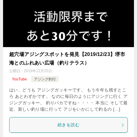
超穴場アジングスポットを発見【2019/12/23】堺市
海とのふれあい広場（釣りテラス）
公開日：
2019年12月25日
YouTube
アジング釣行
はい、どうも アジングガッキーです。 もう今年も残すとこ
ろ あとわずかです。 なのに毎日のようにアジングに行く ア
ジングガッキー。 釣りバカですね・・・・ 本当に そして最
近、新しい釣り場に行って アジをいかにして釣るの […]
続きを読む