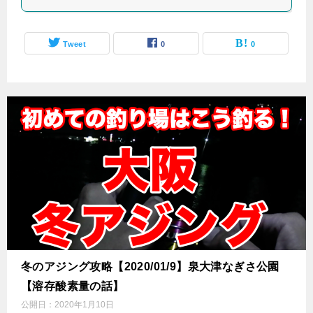
Tweet
0
0
冬のアジング攻略【2020/01/9】泉大津なぎさ公園
【溶存酸素量の話】
公開日：
2020年1月10日