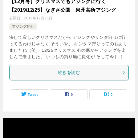
【12月冬】クリスマスでもアジングに行く
【2019/12/25】なぎさ公園→泉州某所アジング
公開日：
2019年12月26日
アジング釣行
決して寂しいクリスマスだから アジングやサンタ狩りに行
ってるわけじゃなく そういや、 キンタマ狩りってのもあり
ましたね（笑） 12/25クリスマス 心の底からアジングを楽
しんで来ました。 いつもの釣り場に変化が そして今 […]
続きを読む
Tweet
0
0